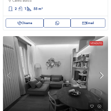
Centro storico
2
1
55
m²
Chiama
Email
VENDUTO