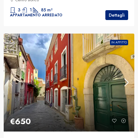
3
1
85
m²
Dettagli
APPARTAMENTO ARREDATO
IN AFFITTO
€650