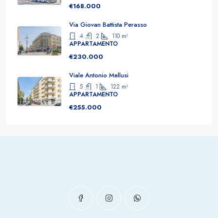
€168.000
Via Giovan Battista Perasso
4
2
110
m²
APPARTAMENTO
€230.000
Viale Antonio Mellusi
5
1
122
m²
APPARTAMENTO
€255.000