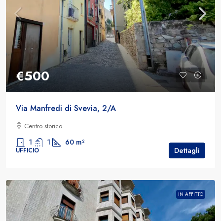
€500
Via Manfredi di Svevia, 2/A
Centro storico
1
1
60
m²
Dettagli
UFFICIO
IN AFFITTO