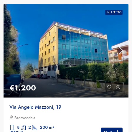
IN AFFITTO
€1.200
Via Angelo Mazzoni, 19
Pacevecchia
8
2
200
m²