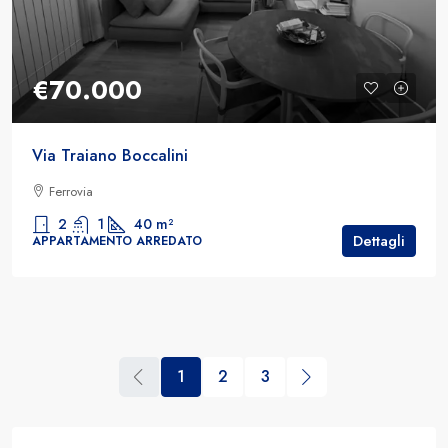
€70.000
Via Traiano Boccalini
Ferrovia
2
1
40
m²
Dettagli
APPARTAMENTO ARREDATO
1
2
3