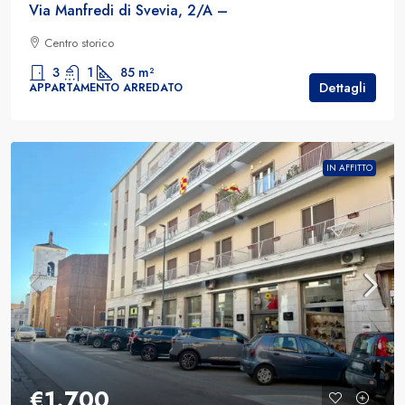
Via Manfredi di Svevia, 2/A –
Centro storico
3
1
85
m²
Dettagli
APPARTAMENTO ARREDATO
IN AFFITTO
€1.700