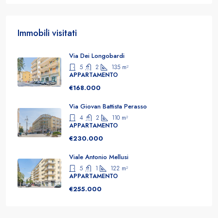
Immobili visitati
Via Dei Longobardi
5
2
135
m²
APPARTAMENTO
€168.000
Via Giovan Battista Perasso
4
2
110
m²
APPARTAMENTO
€230.000
Viale Antonio Mellusi
5
1
122
m²
APPARTAMENTO
€255.000