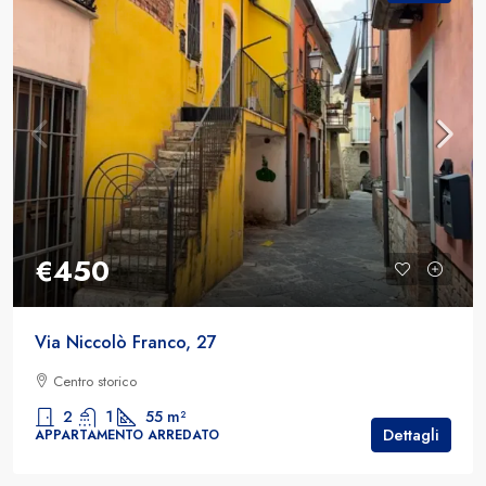
€450
Via Niccolò Franco, 27
Centro storico
2
1
55
m²
Dettagli
APPARTAMENTO ARREDATO