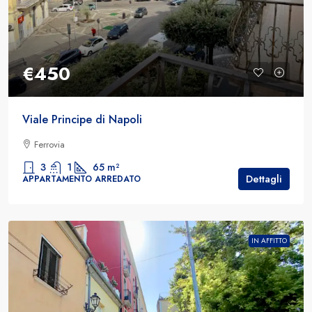
€450
Viale Principe di Napoli
Ferrovia
3
1
65
m²
Dettagli
APPARTAMENTO ARREDATO
IN AFFITTO